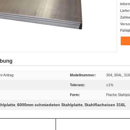
Infor
Liefer
Zahlu
Verso
Fähigk
ibung
hr Antrag
Modellnummer:
304, 304L, 316
Toleranz:
±1%
Form:
Flache Stahlpla
hlplatte
6000mm schmiedeten Stahlplatte
Stahlflacheisen 316L
,
,