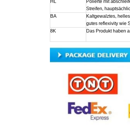
HL
Polierte mit abschl
Streifen, hauptsächl
BA
Kaltgewalztes, helle
gutes reflexivity wie
8K
Das Produkt haben au