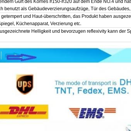
eifendem Gurt des Kornes #150-#320 auf dem Ende NO.4 und hat
ich benutzt als Gebäudeverzierungsaufzüge, Tür des Gebäudes, fr
s getempert und Haut-überschritten, das Produkt haben ausgeze
 Spiegel, Küchenapparat, Verzierung etc.
sgezeichnete Helligkeit und bevorzugen reflexivity kann der Sp