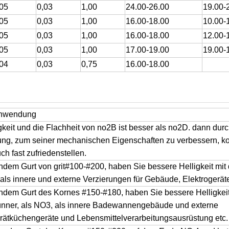
,05
0,03
1,00
24.00-26.00
19.00-
,05
0,03
1,00
16.00-18.00
10.00-
,05
0,03
1,00
16.00-18.00
12.00-
,05
0,03
1,00
17.00-19.00
19.00-
,04
0,03
0,75
16.00-18.00
Anwendung
keit und die Flachheit von no2B ist besser als no2D. dann durc
ng, zum seiner mechanischen Eigenschaften zu verbessern, 
 fast zufriedenstellen.
fendem Gurt von grit#100-#200, haben Sie bessere Helligkeit mi
t als innere und externe Verzierungen für Gebäude, Elektrogerä
fendem Gurt des Kornes #150-#180, haben Sie bessere Helligkei
dünner, als NO3, als innere Badewannengebäude und externe
rätküchengeräte und Lebensmittelverarbeitungsausrüstung etc.