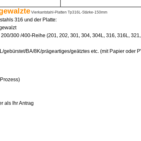
gewalzte
Vierkantstahl-Platten Tp316L-Stärke-150mm
stahls 316 und der Platte:
gewalzt
: 200/300 /400-Reihe (201, 202, 301, 304, 304L, 316, 316L, 321
L/gebürstet/BA/8K/prägeartiges/geätztes etc. (mit Papier oder
Prozess)
 als Ihr Antrag