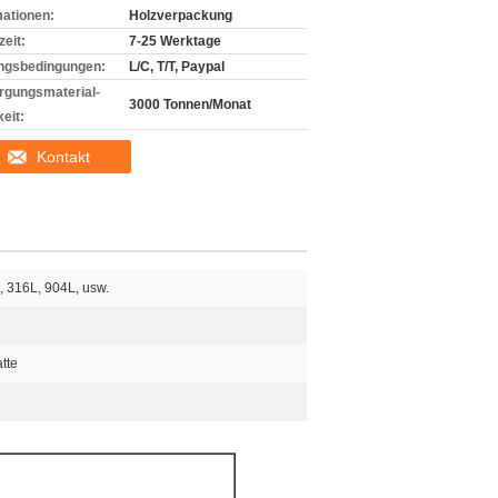
mationen:
Holzverpackung
zeit:
7-25 Werktage
ngsbedingungen:
L/C, T/T, Paypal
rgungsmaterial-
3000 Tonnen/Monat
eit:
Kontakt
, 316L, 904L, usw.
tte