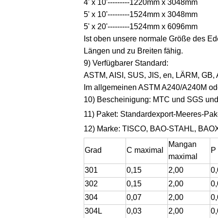
4' x 10'---------1220mm x 3048mm
5' x 10'---------1524mm x 3048mm
5' x 20'---------1524mm x 6096mm
Ist oben unsere normale Größe des Ede
Längen und zu Breiten fähig.
9) Verfügbarer Standard:
ASTM, AISI, SUS, JIS, en, LÄRM, GB, 
Im allgemeinen ASTM A240/A240M oder
10) Bescheinigung: MTC und SGS und i
11)
Paket: Standardexport-Meeres-Paket
12) Marke: TISCO, BAO-STAHL, BAOXI
Mangan
Grad
C maximal
P
maximal
301
0,15
2,00
0
302
0,15
2,00
0
304
0,07
2,00
0
304L
0,03
2,00
0