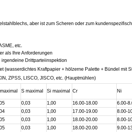
lstahlblechs, aber ist zum Scheren oder zum kundenspezifische
ASME, etc.
 als Ihre Anforderungen
rgendeine Drittparteiinspektion
 (wasserdichtes Kraftpapier + hölzerne Palette + Bündel mit St
N, ZPSS, LISCO, JISCO, etc. (Hauptmühlen)
 maximal
S maximal
Si maximal
Cr
Ni
,05
0,03
1,00
16.00-18.00
6.00-8
,04
0,03
1,00
17.00-19.00
8.00-1
,05
0,03
1,00
18.00-20.00
8.00-1
,05
0,03
1,00
18.00-20.00
9.00-1