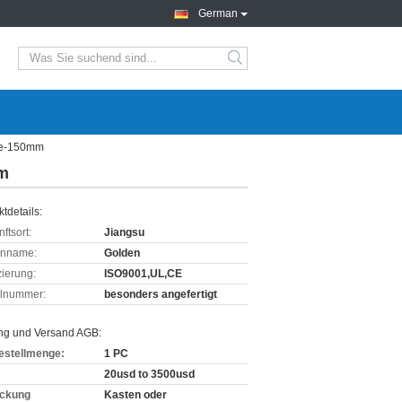
German
rke-150mm
mm
tdetails:
ftsort:
Jiangsu
enname:
Golden
izierung:
ISO9001,UL,CE
lnummer:
besonders angefertigt
ng und Versand AGB:
estellmenge:
1 PC
20usd to 3500usd
ckung
Kasten oder