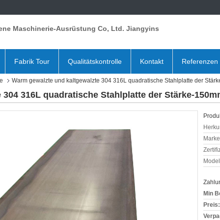
ene Maschinerie-Ausrüstung Co, Ltd. Jiangyins
Fabrik Tour
Qualitätskontrolle
Kontakt
Referenzen
te
Warm gewalzte und kaltgewalzte 304 316L quadratische Stahlplatte der Stä
 304 316L quadratische Stahlplatte der Stärke-150
Produk
Herkun
Mark
Zertif
Model
Zahlu
Min B
Preis:
Verpa