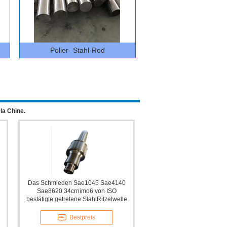
Polier- Stahl-Rod
la Chine.
Das Schmieden Sae1045 Sae4140
n
Sae8620 34crnimo6 von ISO
bestätigte getretene StahlRitzelwelle
Bestpreis