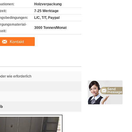
mationen:
Holzverpackung
zeit:
7-25 Werktage
ngsbedingungen:
L/C, T/T, Paypal
rgungsmaterial-
3000 Tonnen/Monat
eit:
Kontakt
der wie erforderlich
5b