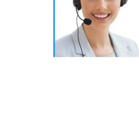
Größe und Tag:
130mm schmiedete Stahlp
Kontaktdaten
Jiangyin Golden Machinery Equipment
Co , Ltd
Ansprechpartner:
admin
Telefon:
+8613646165906