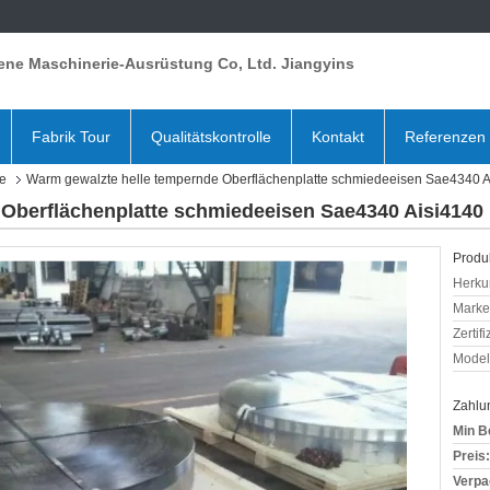
ene Maschinerie-Ausrüstung Co, Ltd. Jiangyins
Fabrik Tour
Qualitätskontrolle
Kontakt
Referenzen
te
Warm gewalzte helle tempernde Oberflächenplatte schmiedeeisen Sae4340 
Oberflächenplatte schmiedeeisen Sae4340 Aisi4140
Produk
Herkun
Mark
Zertif
Model
Zahlu
Min B
Preis:
Verpa