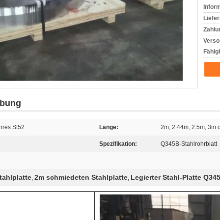
Infor
Liefer
Zahlu
Verso
Fähigk
ibung
ohres St52
Länge:
2m, 2.44m, 2.5m, 3m o
Spezifikation:
Q345B-Stahlrohrblatt
ahlplatte
2m schmiedeten Stahlplatte
Legierter Stahl-Platte Q34
,
,