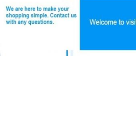
,
,
latte
904L schmiedete Stahlplatte
S45c schmiedete Stahlplatte
Senden Sie Ihre Anfrage 