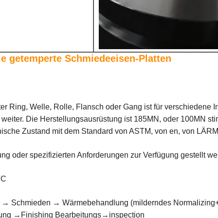
le getemperte Schmiedeeisen-Platten
Ring, Welle, Rolle, Flansch oder Gang ist für verschiedene Ind
o weiter. Die Herstellungsausrüstung ist 185MN, oder 100MN st
hnische Zustand mit dem Standard von ASTM, von en, von LÄRM
g oder spezifizierten Anforderungen zur Verfügung gestellt we
VC
at → Schmieden → Wärmebehandlung (milderndes Normalizing
g →Finishing Bearbeitungs→inspection