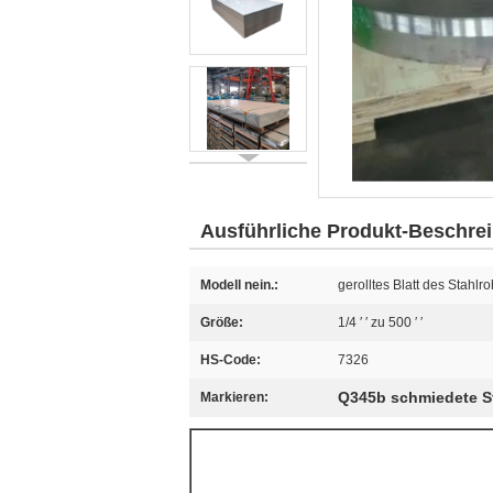
Ausführliche Produkt-Beschre
Modell nein.:
gerolltes Blatt des Stahlr
Größe:
1/4 ′ ′ zu 500 ′ ′
HS-Code:
7326
Q345b schmiedete St
Markieren: