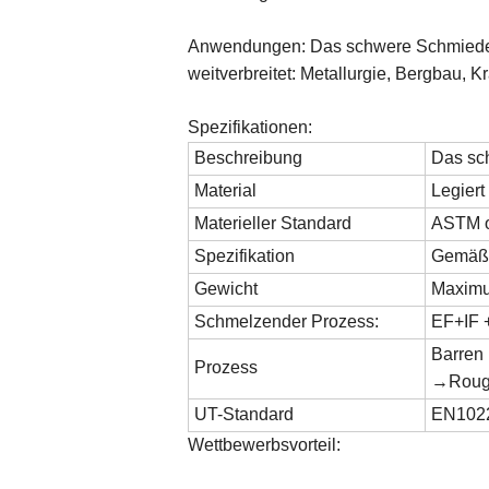
Anwendungen: Das schwere Schmieden: 
weitverbreitet: Metallurgie, Bergbau, K
Spezifikationen:
Beschreibung
Das sc
Material
Legiert
Materieller Standard
ASTM o
Spezifikation
Gemäß d
Gewicht
Maximu
Schmelzender Prozess:
EF+IF
Barren
Prozess
→Rough
UT-Standard
EN1022
Wettbewerbsvorteil: