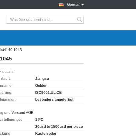
German
Aisi4140 1045
 1045
tdetails:
ftsort:
Jiangsu
enname:
Golden
izierung:
ISO9001,UL,CE
lnummer:
besonders angefertigt
ng und Versand AGB:
estellmenge:
1 PC
20usd to 1500usd per piece
ckung
Kasten oder