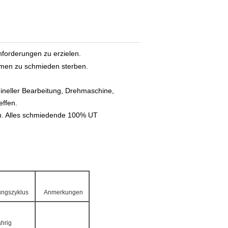
nforderungen zu erzielen.
rmen zu schmieden sterben.
ineller Bearbeitung, Drehmaschine,
effen.
en. Alles schmiedende 100% UT
ungszyklus
Anmerkungen
ährig