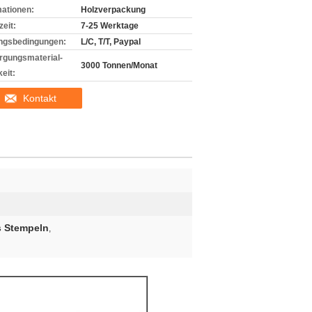
mationen:
Holzverpackung
zeit:
7-25 Werktage
ngsbedingungen:
L/C, T/T, Paypal
rgungsmaterial-
3000 Tonnen/Monat
eit:
Kontakt
s Stempeln
,