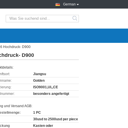
German
316 Hochdruck- D900
ochdruck- D900
tdetails:
ftsort:
Jiangsu
enname:
Golden
izierung:
ISO9001,UL,CE
lnummer:
besonders angefertigt
ng und Versand AGB:
estellmenge:
1 PC
30usd to 2500usd per piece
ckung
Kasten oder