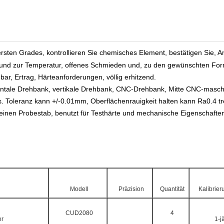
ersten Grades, kontrollieren Sie chemisches Element, bestätigen Sie, A
it und zur Temperatur, offenes Schmieden und, zu den gewünschten Fo
r, Ertrag, Härteanforderungen, völlig erhitzend.
ontale Drehbank, vertikale Drehbank, CNC-Drehbank, Mitte CNC-masch
. Toleranz kann +/-0.01mm, Oberflächenrauigkeit halten kann Ra0.4 tr
 einen Probestab, benutzt für Testhärte und mechanische Eigenschaft
Modell
Präzision
Quantität
Kalibrier
CUD2080
4
or
1-j