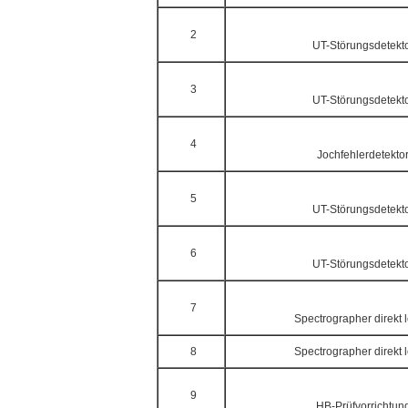
2
UT-Störungsdetekt
3
UT-Störungsdetekt
4
Jochfehlerdetekto
5
UT-Störungsdetekt
6
UT-Störungsdetekt
7
Spectrographer direkt 
8
Spectrographer direkt 
9
HB-Prüfvorrichtun