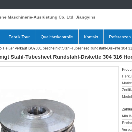
ene Maschinerie-Ausrüstung Co, Ltd. Jiangyins
Fabrik Tour
Qualitätskontrolle
Kontakt
Referenzen
Heißer Verkauf ISO9001 bescheinigt Stahl-Tubesheet Rundstahl-Diskette 304 
nigt Stahl-Tubesheet Rundstahl-Diskette 304 316 H
Produk
Herkun
Mark
Zertif
Model
Zahlu
Min B
Preis:
Verpa