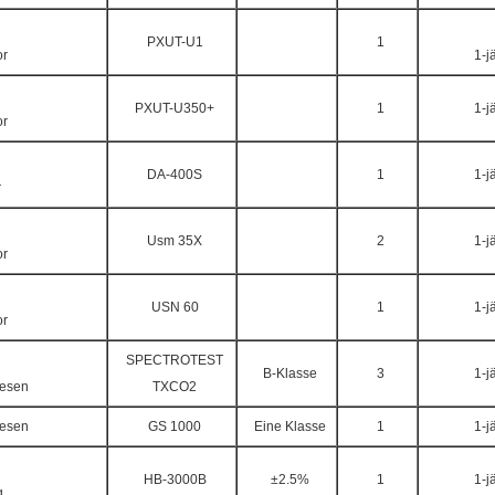
PXUT-U1
1
or
1-j
PXUT-U350+
1
1-j
or
DA-400S
1
1-j
r
Usm 35X
2
1-j
or
USN 60
1
1-j
or
SPECTROTEST
B-Klasse
3
1-j
lesen
TXCO2
lesen
GS 1000
Eine Klasse
1
1-j
HB-3000B
±2.5%
1
1-j
g