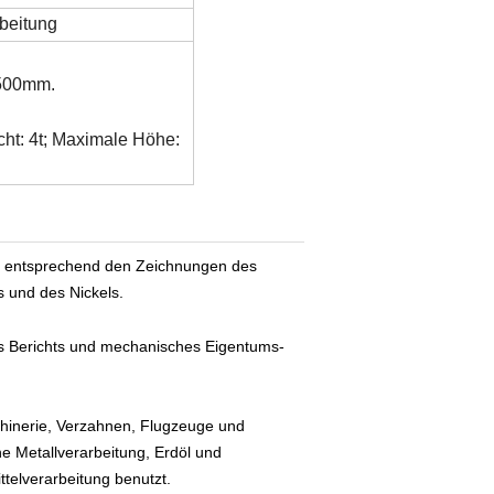
rbeitung
2500mm.
ht: 4t; Maximale Höhe:
n entsprechend den Zeichnungen des
s und des Nickels.
des Berichts und mechanisches Eigentums-
schinerie, Verzahnen, Flugzeuge und
ne Metallverarbeitung, Erdöl und
telverarbeitung benutzt.