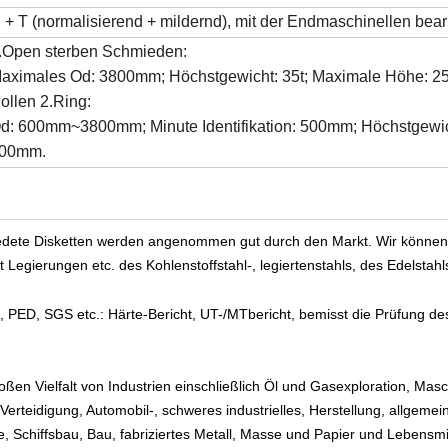
 + T (normalisierend + mildernd), mit der Endmaschinellen bea
.Open sterben Schmieden:
aximales Od: 3800mm; Höchstgewicht: 35t; Maximale Höhe: 
ollen 2.Ring:
d: 600mm~3800mm; Minute Identifikation: 500mm; Höchstgewic
00mm.
edete Disketten werden angenommen gut durch den Markt. Wir könne
Legierungen etc. des Kohlenstoffstahl-, legiertenstahls, des Edelstahl
1, PED, SGS etc.: Härte-Bericht, UT-/MTbericht, bemisst die Prüfung 
ßen Vielfalt von Industrien einschließlich Öl und Gasexploration, Ma
rteidigung, Automobil-, schweres industrielles, Herstellung, allgemei
 Schiffsbau, Bau, fabriziertes Metall, Masse und Papier und Lebensmit