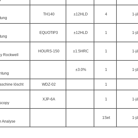
TH140
±12HLD
4
1-j
tung
EQUOTIP3
±12HLD
1
1-j
tung
HOURS-150
±1.5HRC
1
1-j
ay Rockwell
±3.0%
1
1-j
htung
aschine löscht
WDZ-02
1
XJP-6A
1
1-j
oscopy
1Set
1-j
n Analyse