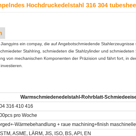
pelndes Hochdruckedelstahl 316 304 tubesheet
n
 Jiangyins ein compay, die auf Angebotschmiedende Stahlerzeugnisse s
schmiedeter Stahlring, schmiedeten die Stahlzylinder und schmiedeten 
ung von mechanischen Komponenten der Präzision und fährt fort, in de
investieren.
Warmschmiedenedelstahl-Rohrblatt-Schmiedeeise
04 316 410 416
00pcs pro Woche
orged+-Wärmebehandlung + raue machining+finish maschinelle
STM, ASME, LÄRM, JIS, ISO, BS, API, EN