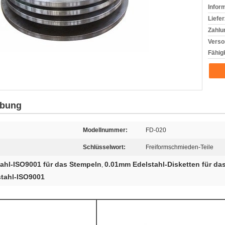
Infor
Liefer
Zahlu
Verso
Fähigk
ibung
Modellnummer:
FD-020
Schlüsselwort:
Freiformschmieden-Teile
tahl-ISO9001 für das Stempeln
0.01mm Edelstahl-Disketten für da
,
tahl-ISO9001