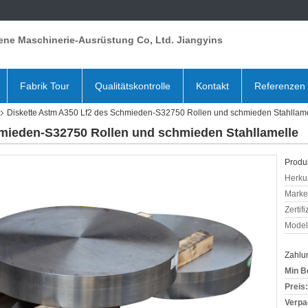
ene Maschinerie-Ausrüstung Co, Ltd. Jiangyins
Fabrik Tour
Qualitätskontrolle
Kontakt
Referenzen
Diskette Astm A350 Lf2 des Schmieden-S32750 Rollen und schmieden Stahllam
hmieden-S32750 Rollen und schmieden Stahllamelle
Produk
Herkun
Mark
Zertif
Model
Zahlu
Min B
Preis:
Verpa