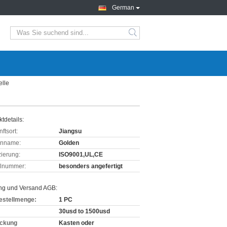
German
elle
tdetails:
ftsort:
Jiangsu
enname:
Golden
izierung:
ISO9001,UL,CE
lnummer:
besonders angefertigt
ng und Versand AGB:
estellmenge:
1 PC
30usd to 1500usd
ckung
Kasten oder