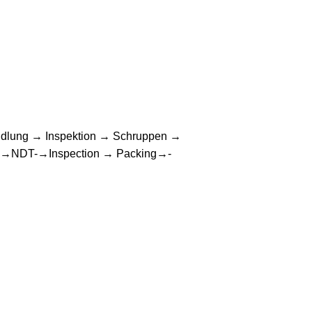
ndlung → Inspektion → Schruppen →
das →NDT-→Inspection → Packing→-