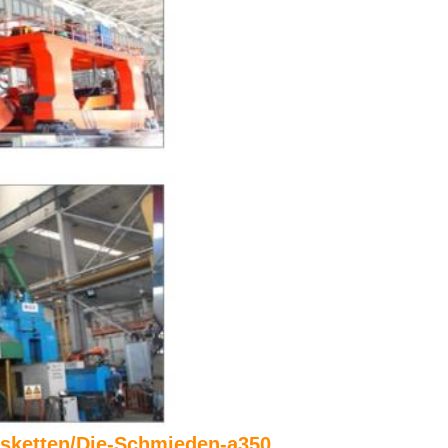
isketten/Die-Schmieden-a350