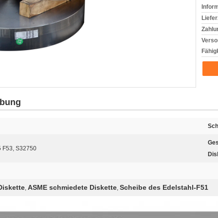
Infor
Liefer
Zahlu
Verso
Fähigk
ibung
Sch
Ges
5 F53, S32750
Dis
iskette
ASME schmiedete Diskette
Scheibe des Edelstahl-F51
,
,