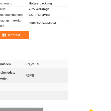
mationen:
Holzverpackung
zeit:
7-25 Werktage
ngsbedingungen:
L/C, T/T, Paypal
rgungsmaterial-
3000 Tonnen/Monat
eit:
Kontakt
mieden:
EN, ASTM,
chmiedete
ASME
kette: