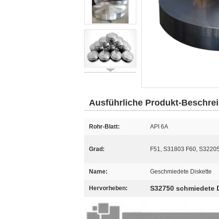
Ausführliche Produkt-Beschre
Rohr-Blatt:
API 6A
Grad:
F51, S31803 F60, S3220
Name:
Geschmiedete Diskette
S32750 schmiedete D
Hervorheben: