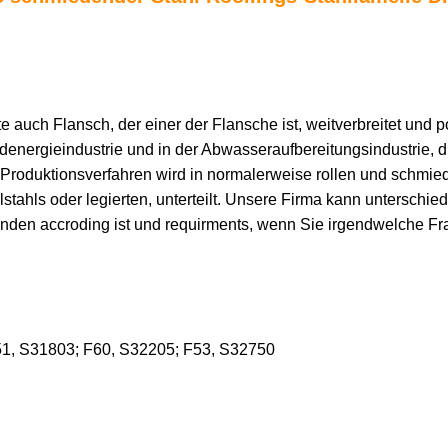
auch Flansch, der einer der Flansche ist, weitverbreitet und pop
ndenergieindustrie und in der Abwasseraufbereitungsindustrie,
Produktionsverfahren wird in normalerweise rollen und schmied
stahls oder legierten, unterteilt. Unsere Firma kann unterschie
den accroding ist und requirments, wenn Sie irgendwelche Frage
F51, S31803; F60, S32205; F53, S32750