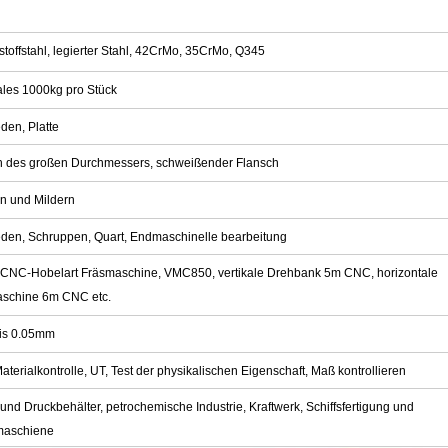
toffstahl, legierter Stahl, 42CrMo, 35CrMo, Q345
les 1000kg pro Stück
den, Platte
h des großen Durchmessers, schweißender Flansch
n und Mildern
den, Schruppen, Quart, Endmaschinelle bearbeitung
CNC-Hobelart Fräsmaschine, VMC850, vertikale Drehbank 5m CNC, horizontale
schine 6m CNC etc.
is 0.05mm
terialkontrolle, UT, Test der physikalischen Eigenschaft, Maß kontrollieren
und Druckbehälter, petrochemische Industrie, Kraftwerk, Schiffsfertigung und
maschiene