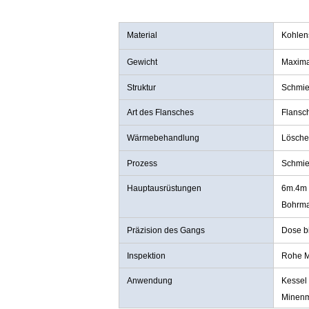
Material
Kohlens
Gewicht
Maxima
Struktur
Schmie
Art des Flansches
Flansc
Wärmebehandlung
Lösche
Prozess
Schmie
Hauptausrüstungen
6m.4m 
Bohrma
Präzision des Gangs
Dose b
Inspektion
Rohe Ma
Anwendung
Kessel 
Minen