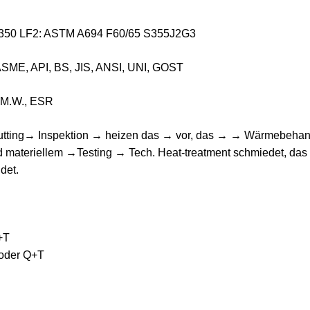
A350 LF2: ASTM A694 F60/65 S355J2G3
ME, API, BS, JIS, ANSI, UNI, GOST
.M.W., ESR
utting→ Inspektion → heizen das → vor, das → → Wärmebeha
end materiellem →Testing → Tech. Heat-treatment schmiedet, 
det.
+T
 oder Q+T