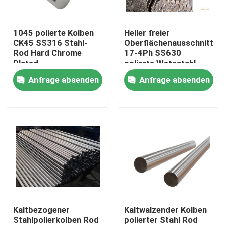
Produkte
1045 polierte Kolben
Heller freier
CK45 SS316 Stahl-
Oberflächenausschnitt
Rod Hard Chrome
17-4Ph SS630
Geschmiedete Stahlprodukte
Plated
polierte Wetzstahl-
Rundeisen
Anfrage absenden
Anfrage absenden
Geschmiedete Stahlwellen
Geschmiedete Stahlringe
Geschmiedeter Stahlblock
Geschmiedete Ärmel
Kaltbezogener
Kaltwalzender Kolben
Stahlpolierkolben Rod
polierter Stahl Rod
Geschmiedete Gang-freie Räume