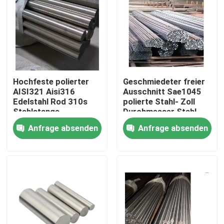
Hochfeste polierter
Geschmiedeter freier
AISI321 Aisi316
Ausschnitt Sae1045
Edelstahl Rod 310s
polierte Stahl- Zoll
Stahlstange
Durchmesser Stahl-
Rod Rod 1
Anfrage absenden
Anfrage absenden
Nach Hause
Über uns
Kontakte