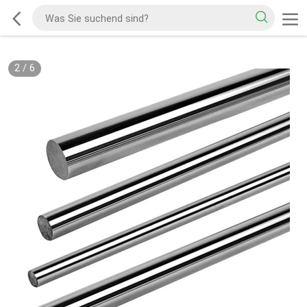
2
/
6