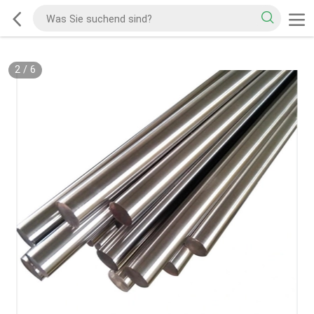
2
/
6