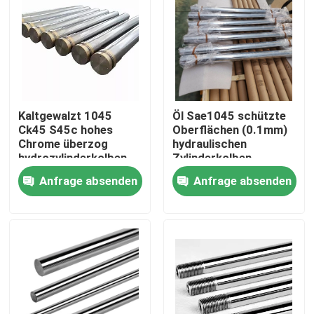
Produkte
Geschmiedete Stahlprodukte
Kaltgewalzt 1045
Öl Sae1045 schützte
Geschmiedete Stahlwellen
Ck45 S45c hohes
Oberflächen (0.1mm)
Chrome überzog
hydraulischen
hydrozylinderkolben
Zylinderkolben
Geschmiedete Stahlringe
Anfrage absenden
Anfrage absenden
Geschmiedeter Stahlblock
Geschmiedete Ärmel
Geschmiedete Gang-freie Räume