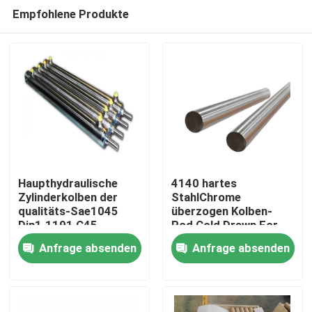
Empfohlene Produkte
Haupthydraulische
4140 hartes
Zylinderkolben der
StahlChrome
qualitäts-Sae1045
überzogen Kolben-
Nach Hause
Din1.1191 C45
Rod Cold Drawn For
Hydraulic-Zylinder
Anfrage absenden
Anfrage absenden
Über uns
Kontakte