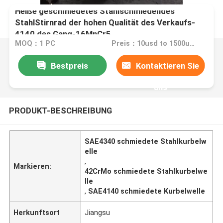
Heiße geschmiedetes Stahlschmiedendes
StahlStirnrad der hohen Qualität des Verkaufs-
4140 des Gang-16MnCr5
MOQ：1 PC
Preis：10usd to 1500usd per piece
Bestpreis
Kontaktieren Sie
uns
PRODUKT-BESCHREIBUNG
SAE4340 schmiedete Stahlkurbelw
elle
,
Markieren:
42CrMo schmiedete Stahlkurbelwe
lle
,
SAE4140 schmiedete Kurbelwelle
Herkunftsort
Jiangsu