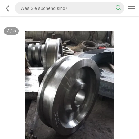
2
/
5