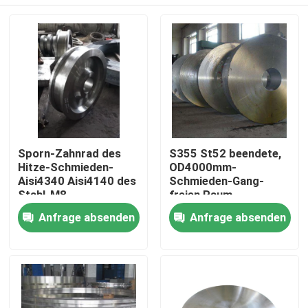
Sporn-Zahnrad des
S355 St52 beendete,
Hitze-Schmieden-
OD4000mm-
Aisi4340 Aisi4140 des
Schmieden-Gang-
Stahl-M8
freien Raum
zusammenzubringen
Nach Hause
Anfrage absenden
Anfrage absenden
Über uns
Kontakte