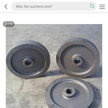
2
/
6