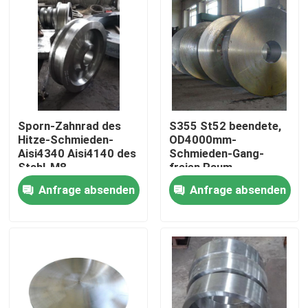
Sporn-Zahnrad des
S355 St52 beendete,
Hitze-Schmieden-
OD4000mm-
Aisi4340 Aisi4140 des
Schmieden-Gang-
Stahl-M8
freien Raum
zusammenzubringen
Anfrage absenden
Anfrage absenden
Haus
Produkte
Über uns