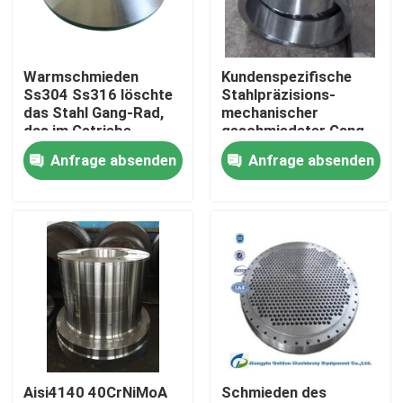
Fabrik-Ausflug
Warmschmieden
Kundenspezifische
Ss304 Ss316 löschte
Stahlpräzisions-
Qualitätskontrolle
das Stahl Gang-Rad,
mechanischer
das im Getriebe
geschmiedeter Gang-
benutzt wurde
freier Raum S355
Anfrage absenden
Anfrage absenden
Treten Sie mit uns in Verbindung
St52 A36 benutzt in
Bergbaumachinner
Nachrichten
Fordern Sie ein Zitat
Geschmiedete Stahlprodukte
Aisi4140 40CrNiMoA
Schmieden des
Geschmiedete Stahlwellen