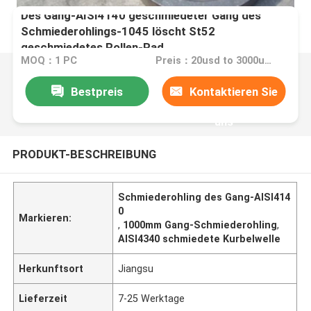
Des Gang-AISI4140 geschmiedeter Gang des
Schmiederohlings-1045 löscht St52
geschmiedetes Rollen-Rad
MOQ：1 PC
Preis：20usd to 3000usd per piece
Bestpreis
Kontaktieren Sie
uns
PRODUKT-BESCHREIBUNG
Schmiederohling des Gang-AISI414
0
Markieren:
,
1000mm Gang-Schmiederohling
,
AISI4340 schmiedete Kurbelwelle
Herkunftsort
Jiangsu
Lieferzeit
7-25 Werktage