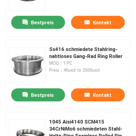
Fabrik-Ausflug
Bestpreis
Kontakt
Qualitätskontrolle
Ss416 schmiedete Stahlring-
Treten Sie mit uns in Verbindung
nahtloses Gang-Rad Ring Roller
MOQ：1 PC
Preis：45usd to 3500usd
Nachrichten
Fordern Sie ein Zitat
Bestpreis
Kontakt
Geschmiedete Stahlprodukte
1045 Aisi4140 SCM415
34CrNiMo6 schmiedeten Stahl-
Geschmiedete Stahlwellen
Halte-Ring Seamless Rolled Ring