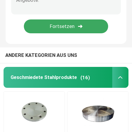
Hohles StahlRundeisen
Dampf-Turbinenschaufeln
Geschmiedeter Rad-freier Raum
ANDERE KATEGORIEN AUS UNS
Hydraulischer Zylinderkolben
Geschmiedete Stahlprodukte
(16)
Geschmiedete Diskette
Geschmiedete Stahlplatte