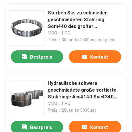
Sterben Sie, zu schmieden
geschmiedeten Stahlring
Scm440 des großer
Durchmesser-Stahlring-4140
MOQ：1 PC
Scm415
Preis：30usd to 2500usd per piece
Bestpreis
Kontakt
Hydraulische schwere
geschmiedete große sortierte
Stahlringe Aisi4140 Sae4340
Presse-ISO9001
MOQ：1 PC
Preis：20usd to 3000usd
Bestpreis
Kontakt