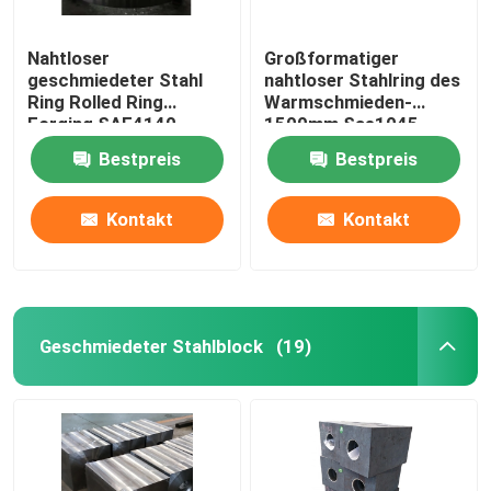
Nahtloser
Großformatiger
geschmiedeter Stahl
nahtloser Stahlring des
Ring Rolled Ring
Warmschmieden-
Forging SAE4140
1500mm Sae1045
SAE4340 OD3000mm
Sae4340
Bestpreis
Bestpreis
Kontakt
Kontakt
Geschmiedeter Stahlblock
(19)