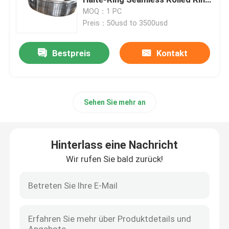
Forging
MOQ：1 PC
Preis：50usd to 3500usd
Geschmiedete Stahlringe
Bestpreis
Kontakt
Geschmiedeter Stahlblock
Geschmiedete Ärmel
Sehen Sie mehr an
Geschmiedete Gang-freie Räume
Hinterlass eine Nachricht
Stahlfreie räume
Wir rufen Sie bald zurück!
Polier- Stahl-Rod
Blankstahl Rod