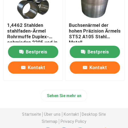
1,4462 Stahlden
Buchsenärmel der
stahlfaden-Ärmel
hohen Präzision Ärmels
Rohrmuffe Duplex-
ST52 A105 Stahl
schmieden 2205 ued in
Metall
der
Bestpreis
Bestpreis
Maschinerieausrüstung
Kontakt
Kontakt
Sehen Sie mehr an
Startseite
Über uns
Kontakt
Desktop Site
Sitemap
Privacy Policy