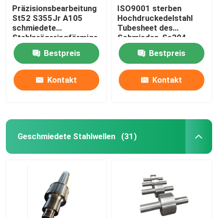
Präzisionsbearbeitung
ISO9001 sterben
St52 S355Jr A105
Hochdruckedelstahl
schmiedete
Tubesheet des
Stahlprägeringförmige
Schmieden-Ss304
Oberflächenprodukte
Ss316 Ss410
Bestpreis
Bestpreis
Kontakt
Kontakt
Geschmiedete Stahlwellen
(31)