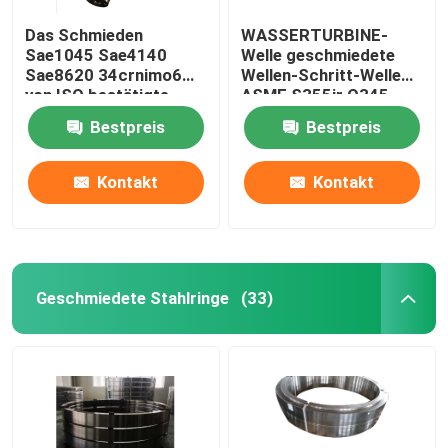
Das Schmieden
WASSERTURBINE-
Sae1045 Sae4140
Welle geschmiedete
Sae8620 34crnimo6
Wellen-Schritt-Welle
von ISO bestätigte
ASME S355jr Q345
getretene
St37 Stahl
Bestpreis
Bestpreis
StahlRitzelwelle
Kontakt
Kontakt
Geschmiedete Stahlringe
(33)