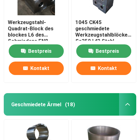
Werkzeugstahl-
1045 CK45
Quadrat-Block des
geschmiedete
blockes L6 des
Werkzeugstahlblöcke
Schmiedens EN8
Sa350 Lf2 Stahl
SAE1045 sterben Stahl
geschmiedeter
Bestpreis
Bestpreis
quadratischer Block
Kontakt
Kontakt
Geschmiedete Ärmel
(18)