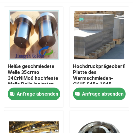
Heiße geschmiedete
Hochdruckprägeoberfläch
Welle 35crmo
Platte des
34CrNiMo6 hochfeste
Warmschmieden-
Welle Rolle legierten
CK45 S45c 1045
Stahls
Haus
Anfrage absenden
Anfrage absenden
Produkte
Über uns