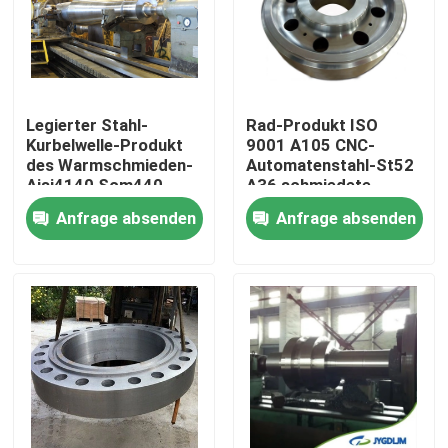
Fabrik-Ausflug
Qualitätskontrolle
Legierter Stahl-
Rad-Produkt ISO
Kurbelwelle-Produkt
9001 A105 CNC-
des Warmschmieden-
Automatenstahl-St52
Treten Sie mit uns in Verbindung
Aisi4140 Scm440
A36 schmiedete
42crmo4
Stahlfelge
Anfrage absenden
Anfrage absenden
Nachrichten
Fordern Sie ein Zitat
Geschmiedete Stahlprodukte
Geschmiedete Stahlwellen