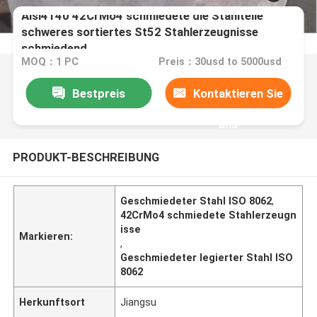
Aisi4140 42CrMo4 schmiedete die Stahlteile
schweres sortiertes St52 Stahlerzeugnisse
schmiedend
MOQ：1 PC
Preis：30usd to 5000usd
Bestpreis
Kontaktieren Sie
uns
PRODUKT-BESCHREIBUNG
Geschmiedeter Stahl ISO 8062
,
42CrMo4 schmiedete Stahlerzeugn
isse
Markieren:
,
Geschmiedeter legierter Stahl ISO
8062
Herkunftsort
Jiangsu