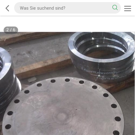
2
/
6