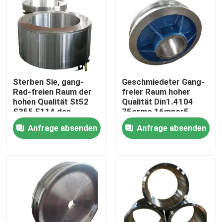
Fabrik-Ausflug
Qualitätskontrolle
Sterben Sie, gang-
Geschmiedeter Gang-
Treten Sie mit uns in Verbindung
Rad-freien Raum der
freier Raum hoher
hohen Qualität St52
Qualität Din1.4104
S355 F114 des
75crmo 16mncr5
Grades 3 M6 m8 zu
Stahl
Nachrichten
Anfrage absenden
Anfrage absenden
schmieden Stahl
Fordern Sie ein Zitat
Geschmiedete Stahlprodukte
Geschmiedete Stahlwellen