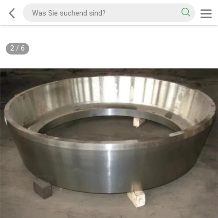
2
/
6