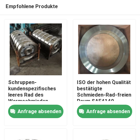
Empfohlene Produkte
Schruppen-
ISO der hohen Qualität
kundenspezifisches
bestätigte
leeres Rad des
Schmieden-Rad-freien
Haus
Warmschmieden-
Raum SAE4140
SAE4340 40crnimo
SAE4340 16mncr5
Anfrage absenden
Anfrage absenden
Produkte
Über uns